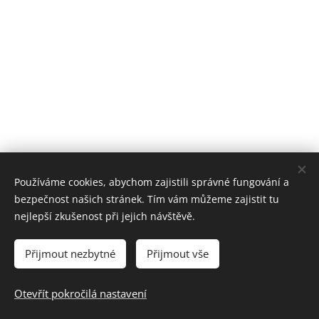
Používáme cookies, abychom zajistili správné fungování a
bezpečnost našich stránek. Tím vám můžeme zajistit tu
nejlepší zkušenost při jejich návštěvě.
© 2026 studio Gemini, Zámecká 47, 47001 Česká Lípa
Pravidla ochrany soukromí
Obchodní podmínky
Přijmout nezbytné
Přijmout vše
Pravidla salonu
Otevřít pokročilá nastavení
Cookies