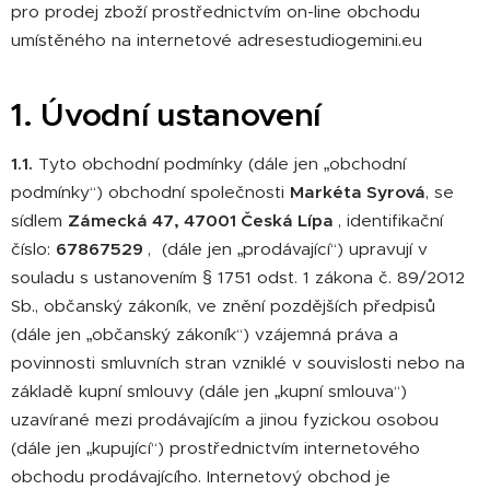
pro prodej zboží prostřednictvím on-line obchodu
umístěného na internetové adresestudiogemini.eu
1. Úvodní ustanovení
1.1.
Tyto obchodní podmínky (dále jen „obchodní
podmínky“) obchodní společnosti
Markéta Syrová
, se
sídlem
Zámecká 47, 47001 Česká Lípa
, identifikační
číslo:
67867529
, (dále jen „prodávající“) upravují v
souladu s ustanovením § 1751 odst. 1 zákona č. 89/2012
Sb., občanský zákoník, ve znění pozdějších předpisů
(dále jen „občanský zákoník“) vzájemná práva a
povinnosti smluvních stran vzniklé v souvislosti nebo na
základě kupní smlouvy (dále jen „kupní smlouva“)
uzavírané mezi prodávajícím a jinou fyzickou osobou
(dále jen „kupující“) prostřednictvím internetového
obchodu prodávajícího. Internetový obchod je