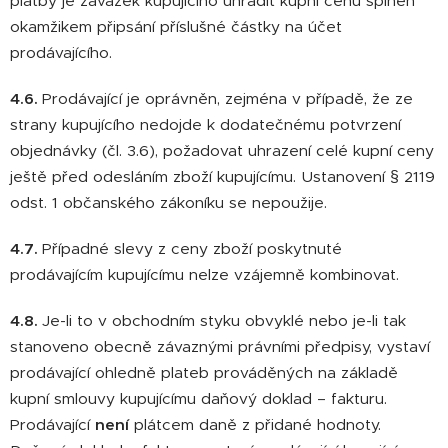
platby je závazek kupujícího uhradit kupní cenu splněn
okamžikem připsání příslušné částky na účet
prodávajícího.
4.6.
Prodávající je oprávněn, zejména v případě, že ze
strany kupujícího nedojde k dodatečnému potvrzení
objednávky (čl. 3.6), požadovat uhrazení celé kupní ceny
ještě před odesláním zboží kupujícímu. Ustanovení § 2119
odst. 1 občanského zákoníku se nepoužije.
4.7.
Případné slevy z ceny zboží poskytnuté
prodávajícím kupujícímu nelze vzájemně kombinovat.
4.8.
Je-li to v obchodním styku obvyklé nebo je-li tak
stanoveno obecně závaznými právními předpisy, vystaví
prodávající ohledně plateb prováděných na základě
kupní smlouvy kupujícímu daňový doklad – fakturu.
Prodávající
není
plátcem daně z přidané hodnoty.