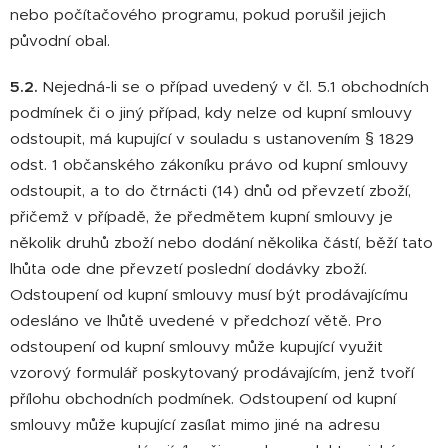
nebo počítačového programu, pokud porušil jejich
původní obal.
5.2.
Nejedná-li se o případ uvedený v čl. 5.1 obchodních
podmínek či o jiný případ, kdy nelze od kupní smlouvy
odstoupit, má kupující v souladu s ustanovením § 1829
odst. 1 občanského zákoníku právo od kupní smlouvy
odstoupit, a to do čtrnácti (14) dnů od převzetí zboží,
přičemž v případě, že předmětem kupní smlouvy je
několik druhů zboží nebo dodání několika částí, běží tato
lhůta ode dne převzetí poslední dodávky zboží.
Odstoupení od kupní smlouvy musí být prodávajícímu
odesláno ve lhůtě uvedené v předchozí větě. Pro
odstoupení od kupní smlouvy může kupující využit
vzorový formulář poskytovaný prodávajícím, jenž tvoří
přílohu obchodních podmínek. Odstoupení od kupní
smlouvy může kupující zasílat mimo jiné na adresu