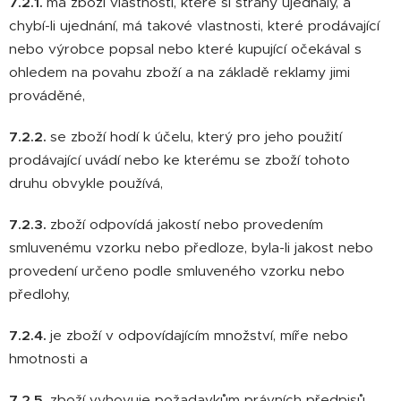
7.2.1.
má zboží vlastnosti, které si strany ujednaly, a
chybí-li ujednání, má takové vlastnosti, které prodávající
nebo výrobce popsal nebo které kupující očekával s
ohledem na povahu zboží a na základě reklamy jimi
prováděné,
7.2.2.
se zboží hodí k účelu, který pro jeho použití
prodávající uvádí nebo ke kterému se zboží tohoto
druhu obvykle používá,
7.2.3.
zboží odpovídá jakostí nebo provedením
smluvenému vzorku nebo předloze, byla-li jakost nebo
provedení určeno podle smluveného vzorku nebo
předlohy,
7.2.4.
je zboží v odpovídajícím množství, míře nebo
hmotnosti a
7.2.5.
zboží vyhovuje požadavkům právních předpisů.