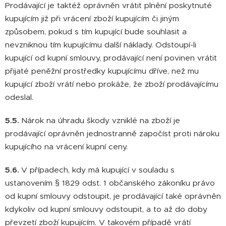
Prodávající je taktéž oprávněn vrátit plnění poskytnuté
kupujícím již při vrácení zboží kupujícím či jiným
způsobem, pokud s tím kupující bude souhlasit a
nevzniknou tím kupujícímu další náklady. Odstoupí-li
kupující od kupní smlouvy, prodávající není povinen vrátit
přijaté peněžní prostředky kupujícímu dříve, než mu
kupující zboží vrátí nebo prokáže, že zboží prodávajícímu
odeslal.
5.5.
Nárok na úhradu škody vzniklé na zboží je
prodávající oprávněn jednostranně započíst proti nároku
kupujícího na vrácení kupní ceny.
5.6.
V případech, kdy má kupující v souladu s
ustanovením § 1829 odst. 1 občanského zákoníku právo
od kupní smlouvy odstoupit, je prodávající také oprávněn
kdykoliv od kupní smlouvy odstoupit, a to až do doby
převzetí zboží kupujícím. V takovém případě vrátí