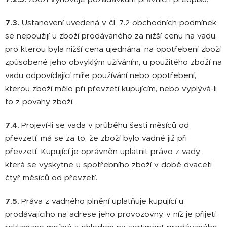
7.3.
Ustanovení uvedená v čl. 7.2 obchodních podmínek
se nepoužijí u zboží prodávaného za nižší cenu na vadu,
pro kterou byla nižší cena ujednána, na opotřebení zboží
způsobené jeho obvyklým užíváním, u použitého zboží na
vadu odpovídající míře používání nebo opotřebení,
kterou zboží mělo při převzetí kupujícím, nebo vyplývá-li
to z povahy zboží.
7.4.
Projeví-li se vada v průběhu šesti měsíců od
převzetí, má se za to, že zboží bylo vadné již při
převzetí. Kupující je oprávněn uplatnit právo z vady,
která se vyskytne u spotřebního zboží v době dvaceti
čtyř měsíců od převzetí.
7.5.
Práva z vadného plnění uplatňuje kupující u
prodávajícího na adrese jeho provozovny, v níž je přijetí