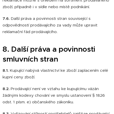
reklamace možné s ohledem na sortiment prodávaného
zboží, případně i v sídle nebo místě podnikání.
7.6.
Další práva a povinnosti stran související s
odpovědností prodávajícího za vady může upravit
reklamační řád prodávajícího.
8. Další práva a povinnosti
smluvních stran
8.1.
Kupující nabývá vlastnictví ke zboží zaplacením celé
kupní ceny zboží.
8.2.
Prodávající není ve vztahu ke kupujícímu vázán
žádnými kodexy chování ve smyslu ustanovení § 1826
odst. 1 písm. e) občanského zákoníku.
8.3.
Vyřizování stížností spotřebitelů zajišťuje prodávající