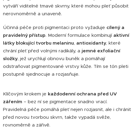
vytváří viditelné tmavé skvrny, které mohou pleť působit
nerovnoměrně a unaveně.
Účinná péče proti pigmentaci proto vyžaduje
cílený a
pravidelný přístup
. Moderní formulace kombinují
aktivní
látky blokující tvorbu melaninu
,
antioxidanty
, které
chrání pleť před volnými radikály, a
jemné exfoliační
složky
, jež urychlují obnovu buněk a pomáhají
odstraňovat pigmentované vrstvy kůže. Tím se tón pleti
postupně sjednocuje a rozjasňuje.
Klíčovým krokem je
každodenní ochrana před UV
zářením
– bez ní se pigmentace snadno vrací.
Pravidelná péče pomáhá pleť nejen rozjasnit, ale i chránit
před novou tvorbou skvrn, takže vypadá svěže,
rovnoměrně a zářivě.